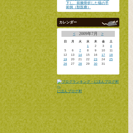
下し、前腕骨折した猫の手
術例（獣医療）
カレンダー
<
2009年7月
>
日
月
火
水
木
金
土
1
2
3
4
5
6
7
8
9
10
11
12
13
14
15
16
17
18
19
20
21
22
23
24
25
26
27
28
29
30
31
にほんブログ村