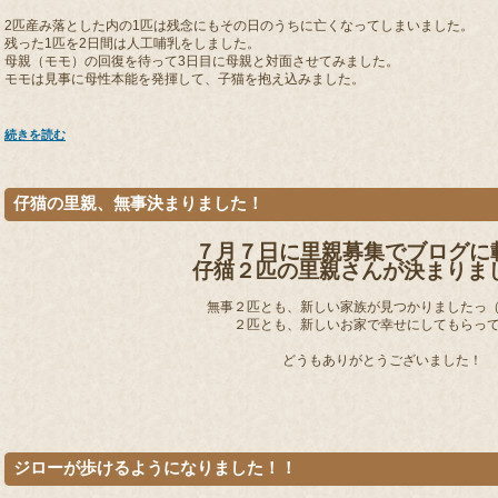
2匹産み落とした内の1匹は残念にもその日のうちに亡くなってしまいました。
残った1匹を2日間は人工哺乳をしました。
母親（モモ）の回復を待って3日目に母親と対面させてみました。
モモは見事に母性本能を発揮して、子猫を抱え込みました。
続きを読む
仔猫の里親、無事決まりました！
７月７日に里親募集でブログに
仔猫２匹の里親さんが決まりま
無事２匹とも、新しい家族が見つかりましたっ（●
２匹とも、新しいお家で幸せにしてもらって
どうもありがとうございました！
ジローが歩けるようになりました！！