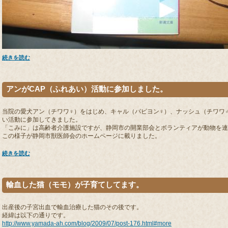
続きを読む
アンがCAP（ふれあい）活動に参加しました。
当院の愛犬アン（チワワ♀）をはじめ、キャル（パピヨン♀）、ナッシュ（チワワ♂
い活動に参加してきました。
「こみに」は高齢者介護施設ですが、静岡市の開業部会とボランティアが動物を連
この様子が静岡市獣医師会のホームページに載りました。
続きを読む
輸血した猫（モモ）が子育てしてます。
出産後の子宮出血で輸血治療した猫のその後です。
経緯は以下の通りです。
http://www.yamada-ah.com/blog/2009/07/post-176.html#more