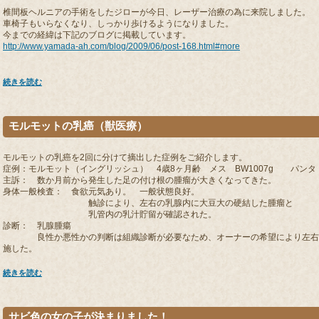
椎間板ヘルニアの手術をしたジローが今日、レーザー治療の為に来院しました。
車椅子もいらなくなり、しっかり歩けるようになりました。
今までの経緯は下記のブログに掲載しています。
http://www.yamada-ah.com/blog/2009/06/post-168.html#more
続きを読む
モルモットの乳癌（獣医療）
モルモットの乳癌を2回に分けて摘出した症例をご紹介します。
症例：モルモット（イングリッシュ） 4歳8ヶ月齢 メス BW1007g パンタ
主訴： 数か月前から発生した足の付け根の腫瘤が大きくなってきた。
身体一般検査： 食欲元気あり。 一般状態良好。
触診により、左右の乳腺内に大豆大の硬結した腫瘤と
乳管内の乳汁貯留が確認された。
診断： 乳腺腫瘍
良性か悪性かの判断は組織診断が必要なため、オーナーの希望により左右の
施した。
続きを読む
サビ色の女の子が決まりました！