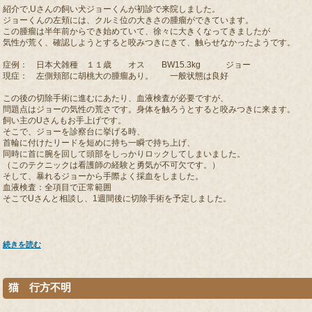
紹介で,Uさんの飼い犬ジョーくんが初診で来院しました。
ジョーくんの左頬には、クルミ位の大きさの腫瘤ができています。
この腫瘤は半年前からでき始めていて、徐々に大きくなってきましたが
気性が荒く、確認しようとすると咬みつきにきて、触らせなかったようです。
症例： 日本犬雑種 １１歳 オス BW15.3kg ジョー
現症： 左側頬部に胡桃大の腫瘤あり。 一般状態は良好
この後の切除手術に進むにあたり、血液検査が必要ですが、
問題点はジョーの気性の荒さです。身体を触ろうとすると咬みつきに来ます。
飼い主のUさんもお手上げです。
そこで、ジョーを診察台に挙げる時、
首輪に付けたリードを短めに持ち一瞬で持ち上げ、
同時に首に腕を回して頭部をしっかりロックしてしまいました。
（このテクニックは看護師の経験と勇気が不可欠です。）
そして、暴れるジョーから手際よく採血をしました。
血液検査：全項目で正常範囲
そこでUさんと相談し、1週間後に切除手術を予定しました。
続きを読む
猫 行方不明