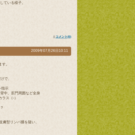
している様子。
|
コメント(0)
2009年07月26日10:11
ます。
だけで、
を指示
中、肛門周囲など全身
ス（‐）
？
膚型リンパ腫を疑い、