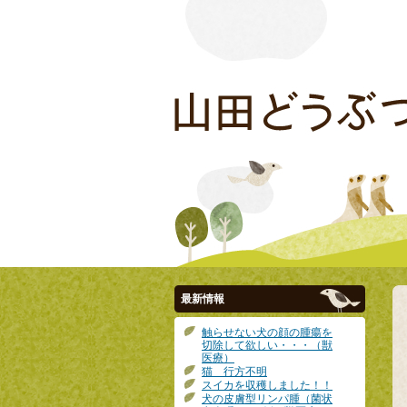
最新情報
触らせない犬の顔の腫瘍を
切除して欲しい・・・（獣
医療）
猫 行方不明
スイカを収穫しました！！
犬の皮膚型リンパ腫（菌状