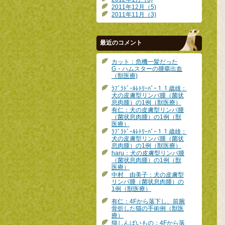
2011年12月（5)
2011年11月（3)
最近のコメント
カット：危機一髪だった
G・ハムスターの腫瘍出血
（獣医療)
ﾗﾌﾞﾗﾄﾞｰﾙﾚﾄﾘｰﾊﾞｰ１１歳雄：
犬の皮膚型リンパ腫（菌状
息肉腫）の1例（獣医療）
有仁：犬の皮膚型リンパ腫
（菌状息肉腫）の1例（獣
医療）
ﾗﾌﾞﾗﾄﾞｰﾙﾚﾄﾘｰﾊﾞｰ１１歳雄：
犬の皮膚型リンパ腫（菌状
息肉腫）の1例（獣医療）
haru：犬の皮膚型リンパ腫
（菌状息肉腫）の1例（獣
医療）
中村 由美子：犬の皮膚型
リンパ腫（菌状息肉腫）の
1例（獣医療）
有仁：4Fから落下し、前腕
骨折した猫の手術例（獣医
療）
猫しんぱいもの：4Fから落