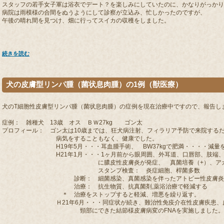
スタッフの若手女子軍は浴衣でデート？を楽しみにしていたのに、かなりがっかり
病院は雨模様の合間をぬうようにして診察が立込み、忙しかったのですが、
午後の晴れ間を見つけ、畑に行ってスイカの収穫をしました。
続きを読む
犬の皮膚型リンパ腫（菌状息肉腫）の1例（獣医療）
犬のT細胞性皮膚型リンパ腫（菌状息肉腫）の症例を現在治療中ですので、報告し
症例： 雑種犬 13歳 オス ＢＷ27kg ゴン太
プロフィール： ゴン太は10歳までは、狂犬病注射、フィラリア予防で来院する
病気をすることもなく、健康でした。
H19年5月・・・耳血腫手術、 BW37kgで肥満・・・・減量
H21年1月・・・1ヶ月前から眼周囲、外耳道、口唇部、肢端、背
に膿皮性皮膚炎が発症、 真菌培養（+）、アカラ
スタンプ検査： 炎症細胞、桿菌多数
診断： 細菌感染、真菌感染を伴ったアトピー性皮膚炎
治療： 抗生物質、抗真菌剤,薬浴治療で軽減する
＊ 治療をストップすると軽減、増悪を繰り返す。
Ｈ21年6月・・・同症状が続き、難治性免疫介在性皮膚疾患、皮
頸部にできた結節様皮膚病変のFNAを実施しました。