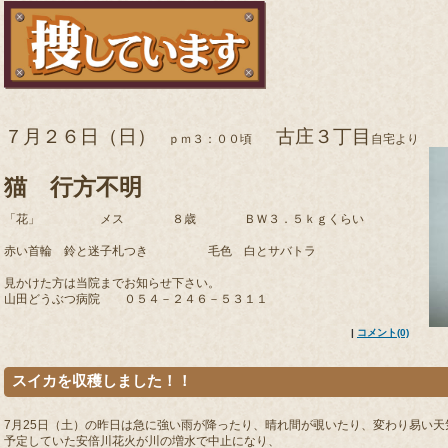
７月２６日（日）
古庄３丁目
ｐｍ３：００頃
自宅より
猫 行方不明
「花」 メス ８歳 ＢＷ３．５ｋｇくらい
赤い首輪 鈴と迷子札つき 毛色 白とサバトラ
見かけた方は当院までお知らせ下さい。
山田どうぶつ病院 ０５４－２４６－５３１１
|
コメント(0)
スイカを収穫しました！！
7月25日（土）の昨日は急に強い雨が降ったり、晴れ間が覗いたり、変わり易い天
予定していた安倍川花火が川の増水で中止になり、