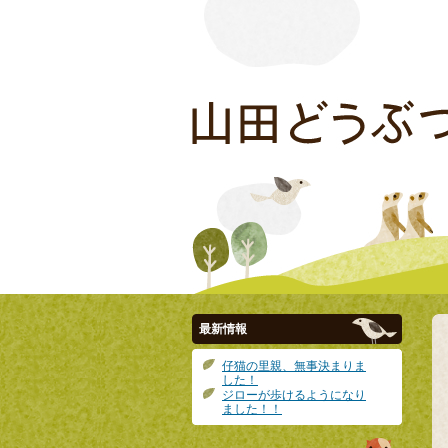
最新情報
仔猫の里親、無事決まりま
した！
ジローが歩けるようになり
ました！！