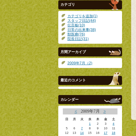
カテゴリ
カテゴリを追加(1)
スタッフ日記(44)
伝言板(10)
日常の出来事(38)
獣医療(76)
院長日記(31)
月間アーカイブ
2009年7月（2)
最近のコメント
カレンダー
<
2009年7月
>
日
月
火
水
木
金
土
1
2
3
4
5
6
7
8
9
10
11
12
13
14
15
16
17
18