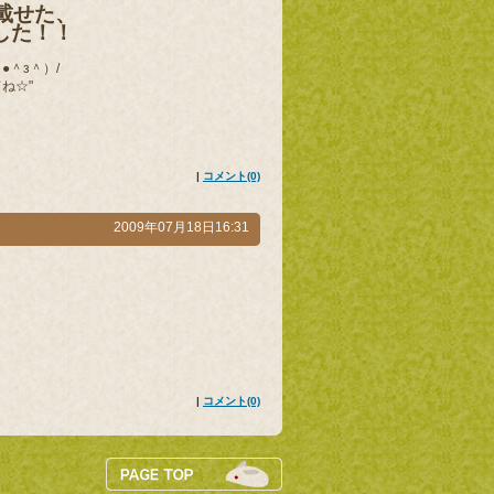
載せた、
した！！
＾з＾）/
ね☆"
|
コメント(0)
2009年07月18日16:31
|
コメント(0)